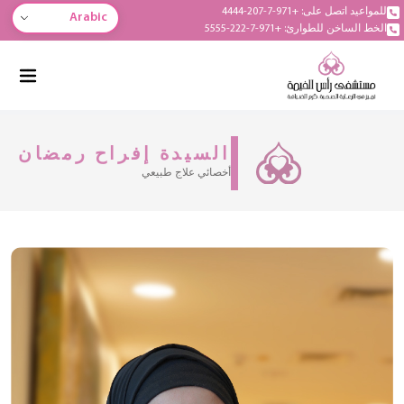
للمواعيد اتصل على: +971-7-207-4444
Arabic
الخط الساخن للطوارئ: +971-7-222-5555
السيدة إفراح رمضان
أخصائي علاج طبيعي