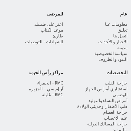
عام
للمرضى
معلومات عنا
اعثر على طبيبك
تعليق
موعد الكتاب
اتصل بنا
طارئ
الأخبار و الأحداث
الشهادات - التوصيات
مدونة
سياسة الخصوصية
البنود و الظروف
التخصصات
مراكز رأس الخيمة
جراحة القلب
RMC – الحمراء
استشاري أمراض الجهاز
آر إم سي – الجزيرة
الهضمي
RMC – غليلة
أمراض النساء والتوليد
طب الأطفال وحديثي الولادة
جراحة العظام
علم الأعصاب
جراحة المسالك البولية
+ المزيد