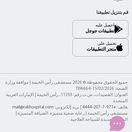
قم بتنزيل تطبيقنا
احصل عليه
تطبيقات جوجل
تحميل على
متجر التطبيقات
جميع الحقوق محفوظة © 2026 مستشفى رأس الخيمة | موافقة وزارة
الصحة: TI96664-15/02/2026
العنوان: القصيدات، ص.ب رقم: 11393، رأس الخيمة | الإمارات العربية
المتحدة
هاتف:
+971-7-207-4444
| بريد إلكتروني:
mail@rakhospital.com
مستشفى رأس الخيمة | رعاية صحية متميزة. الضيافة المتميزة |
الوجهة الجديدة للسياحة العلاجية