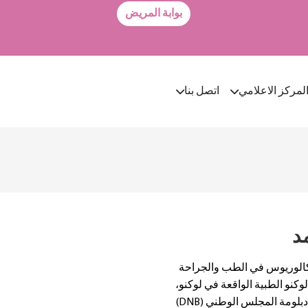
بوابة المريض
لمركز الاعلامي
اتصل بنا
د
كالوريوس في الطب والجراحة
ية إيراس لوكنو الطبية الواقعة في لوكنو،
أوتار براديش، الهند، وحصلت على دبلومة المجلس الوطني (DNB)