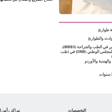
 طوارئ
ادث والطوارئ
بكالوريوس في الطب والجراحة (MBBS)،
ودبلومة المجلس الوطني (DNB) في (طب
 والهندية والأوردو
التخصصات
مراكز رأس ا