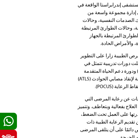
وارئ عام 2020 من مستشفى إندرابراستا الواقعة في
ي إدارة مجموعة واسعة من
لك الصدمات النفسية، وحالات
ة، وحالات الطوارئ المرتبطة
لطوارئ المرتبطة بالجهاز
، والأمراض الحادة.
حرص الطبيبة زارا على التطوير
لت دورات تدريبية تتمثل في
ورة إنعاش القلب المتقدم (ACLS) ودورة دعم الحياة المتقدمة
للأطفال (PALS) والدورات المتقدمة لإنقاذ مصابي الحوادث (ATLS)
رعاية (POCUS).
فعات عن رعاية المرضى التي
لعلاج بفعالية وبتعاطف. وتتميز
قدرتها على العمل تحت الضغط،
 تقديم الرعاية الطبية ذات
دائمًا على أن يتلقى المرضى
 الحرجة.