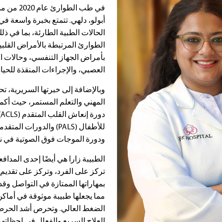
في طب الط
أبولو، دلهي. تتمتع بخبرة واسعة ف
الحالات الطبية الطارئة، بما في ذ
الطوارئ المرتبطة بالأمراض القلبي
بأمراض الجهاز التنفسي، وحالات ا
العصبي، والإجراءات المنقذة للحياة
وبالإضافة إلى خبرتها السريرية، ت
المهني والتعلم المستمر، حيث أكم
د
ودورة الموجات فوق الصوتية في نقاط ال
الطبيبة زارا هي أيضًا إحدى المدا
تركز على الفرد، وتركز على تقديم ا
بمهاراتها الممتازة في التواصل و
مما يجعلها طبيبة موثوقة في أماكن
الضغط العالي. وتحرص أشد الحرص 
العلاج السريع والفعال في لحظاتهم