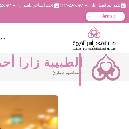
للمواعيد اتصل على: +971-7-207-4444
الخط الساخن للطوارئ: +971-7-222-5555
Arabic
نبذ
الطبيبة زارا أح
اختصاصية طوارئ