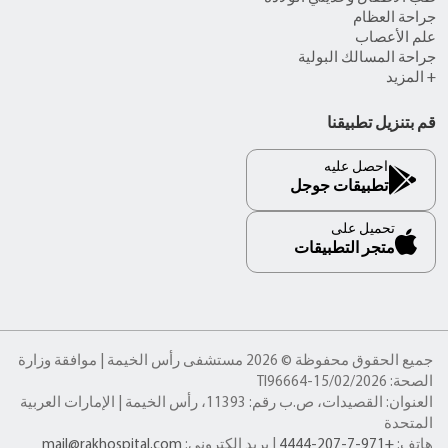
جراحة العظام
علم الأعصاب
جراحة المسالك البولية
+ المزيد
قم بتنزيل تطبيقنا
احصل عليه
تطبيقات جوجل
تحميل على
متجر التطبيقات
جميع الحقوق محفوظة © 2026 مستشفى رأس الخيمة | موافقة وزارة
الصحة: TI96664-15/02/2026
العنوان: القصيدات، ص.ب رقم: 11393، رأس الخيمة | الإمارات العربية
المتحدة
هاتف:
+971-7-207-4444
| بريد إلكتروني:
mail@rakhospital.com