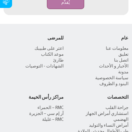
يُقدِّم
عام
للمرضى
معلومات عنا
اعثر على طبيبك
تعليق
موعد الكتاب
اتصل بنا
طارئ
الأخبار و الأحداث
الشهادات - التوصيات
مدونة
سياسة الخصوصية
البنود و الظروف
التخصصات
مراكز رأس الخيمة
جراحة القلب
RMC – الحمراء
استشاري أمراض الجهاز
آر إم سي – الجزيرة
الهضمي
RMC – غليلة
أمراض النساء والتوليد
طب الأطفال وحديثي الولادة