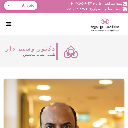
للمواعيد اتصل على: +971-7-207-4444
Arabic
الخط الساخن للطوارئ: +971-7-222-5555
دكتور وسيم دار
طبيب أعصاب متخصص