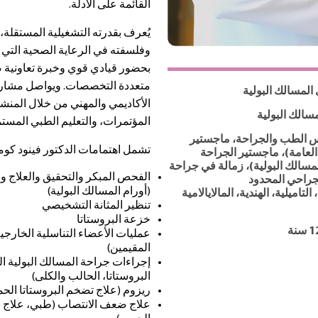
القائمة على الأدلة.
يُعرف بقدرته التشغيلية المستقلة
وفلسفته في الرعاية الصحية التي ت
بحضور قيادي قوي وخبرة تعاونية
متعددة التخصصات. ويواصل مشاركته
لمسالك البولية
الأكاديمي والمهني من خلال المن
سالك البولية
المؤتمرات، والتعليم الطبي المستم
س الطب والجراحة، ماجستير
تشمل اهتمامات الدكتور فينود كوما
العامة)، ماجستير الجراحة
مسالك البولية)، زمالة في جراحة
الفحص المبكر والتحقيق والعلاج و
جراحي المحدود
(أورام المسالك البولية)
 التاميلية، الهندية، المالايالامية
تنظير المثانة التشخيصي
خزعة البروستاتا
عمليات الأعضاء التناسلية الخارجي
المقيمين)
إجراءات جراحة المسالك البولية الدا
البروستاتا، الحالب والكلى)
ريزوم (علاج تضخم البروستاتا الحميد
علاج ضعف الانتصاب (طبي، علاج ب