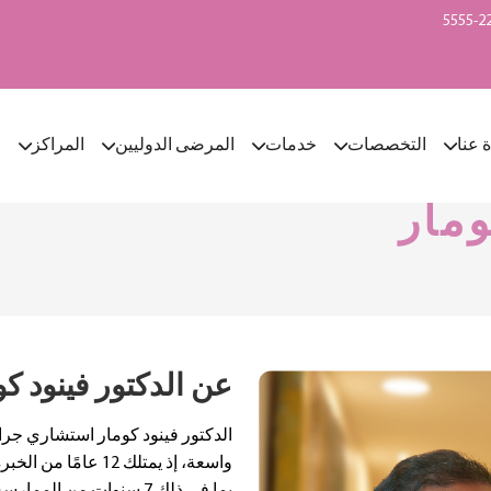
ة عنا
التخصصات
خدمات
المرضى الدوليين
المراكز
ا
ومار
عن الدكتور فينود كو
الدكتور فينود كومار استشاري جراح
واسعة، إذ يمتلك 12 عا
بما في ذلك 7 سنوات من ال