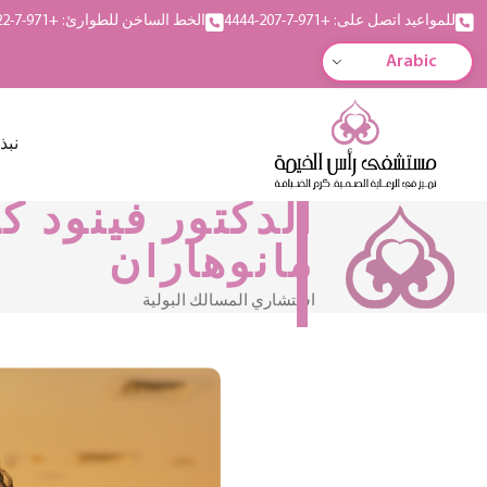
للمواعيد اتصل على: +971-7-207-4444
الخط الساخن للطوارئ: +971-7-222-5555
Arabic
نبذ
الدكتور فينود ك
مانوهاران
استشاري المسالك البولية