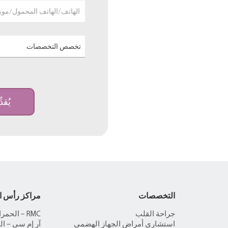
الهاتف/الهاتف المحمول/موب
تخصص التخصصات
يُقدّ
التخصصات
مراكز رأس ا
جراحة القلب
RMC – الحمراء
استشاري أمراض الجهاز الهضمي
آر إم سي – ال