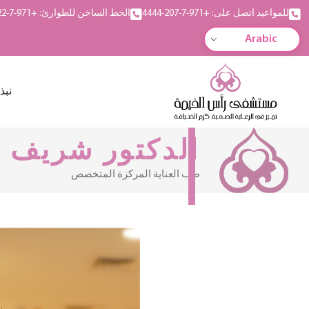
للمواعيد اتصل على: +971-7-207-4444
الخط الساخن للطوارئ: +971-7-222-5555
Arabic
نبذ
الدكتور شريف ع
طب العناية المركزة المتخصص