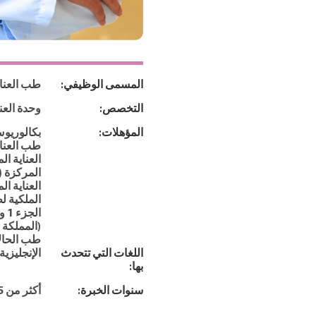
المسمى الوظيفي:
طب العنا
التخصص:
وحدة العن
المؤهلات:
بكالوريو
طب العناي
العناية ال
الملكية ل
طب الحالا
اللغات التي تتحدث
الإنجليزية
بها:
سنوات الخبرة:
أكثر من 15 عاما