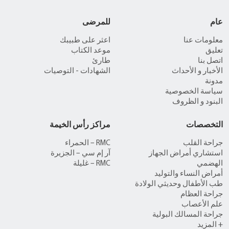
عام
للمرضى
معلومات عنا
اعثر على طبيبك
تعليق
موعد الكتاب
اتصل بنا
طارئ
الأخبار و الأحداث
الشهادات - التوصيات
مدونة
سياسة الخصوصية
البنود و الظروف
التخصصات
مراكز رأس الخيمة
جراحة القلب
RMC – الحمراء
استشاري أمراض الجهاز
آر إم سي – الجزيرة
الهضمي
RMC – غليلة
أمراض النساء والتوليد
طب الأطفال وحديثي الولادة
جراحة العظام
علم الأعصاب
جراحة المسالك البولية
+ المزيد