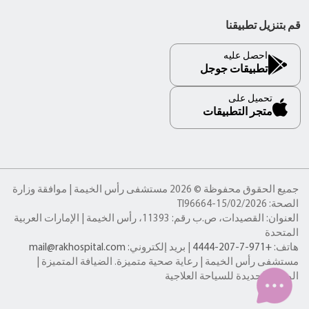
قم بتنزيل تطبيقنا
احصل عليه
تطبيقات جوجل
تحميل على
متجر التطبيقات
جميع الحقوق محفوظة © 2026 مستشفى رأس الخيمة | موافقة وزارة
الصحة: TI96664-15/02/2026
العنوان: القصيدات، ص.ب رقم: 11393، رأس الخيمة | الإمارات العربية
المتحدة
هاتف:
+971-7-207-4444
| بريد إلكتروني:
mail@rakhospital.com
مستشفى رأس الخيمة | رعاية صحية متميزة. الضيافة المتميزة |
الوجهة الجديدة للسياحة العلاجية