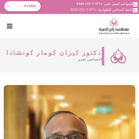
للمواعيد اتصل على: +971-7-207-4444
Arabic
الخط الساخن للطوارئ: +971-7-222-5555
دكتور كيران كومار كونشادا
اختصاصي تخدير