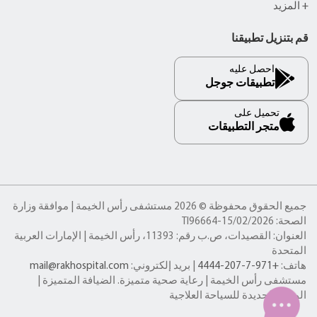
+ المزيد
قم بتنزيل تطبيقنا
احصل عليه
تطبيقات جوجل
تحميل على
متجر التطبيقات
جميع الحقوق محفوظة © 2026 مستشفى رأس الخيمة | موافقة وزارة
الصحة: TI96664-15/02/2026
العنوان: القصيدات، ص.ب رقم: 11393، رأس الخيمة | الإمارات العربية
المتحدة
هاتف:
+971-7-207-4444
| بريد إلكتروني:
mail@rakhospital.com
مستشفى رأس الخيمة | رعاية صحية متميزة. الضيافة المتميزة |
الوجهة الجديدة للسياحة العلاجية