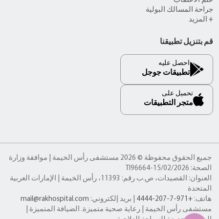
علم الأعصاب
جراحة المسالك البولية
+ المزيد
قم بتنزيل تطبيقنا
احصل عليه
تطبيقات جوجل
تحميل على
متجر التطبيقات
جميع الحقوق محفوظة © 2026 مستشفى رأس الخيمة | موافقة وزارة
الصحة: TI96664-15/02/2026
العنوان: القصيدات، ص.ب رقم: 11393، رأس الخيمة | الإمارات العربية
المتحدة
هاتف:
+971-7-207-4444
| بريد إلكتروني:
mail@rakhospital.com
مستشفى رأس الخيمة | رعاية صحية متميزة. الضيافة المتميزة |