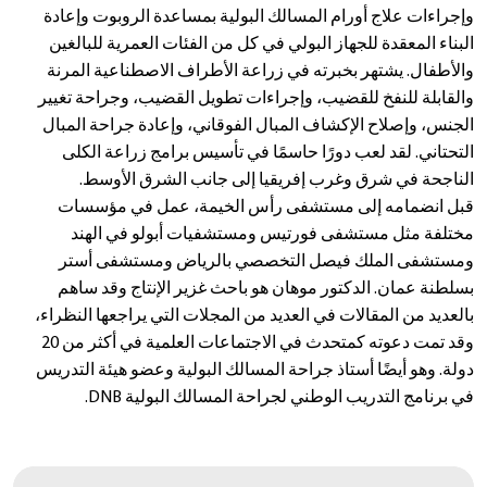
وإجراءات علاج أورام المسالك البولية بمساعدة الروبوت وإعادة
البناء المعقدة للجهاز البولي في كل من الفئات العمرية للبالغين
والأطفال. يشتهر بخبرته في زراعة الأطراف الاصطناعية المرنة
والقابلة للنفخ للقضيب، وإجراءات تطويل القضيب، وجراحة تغيير
الجنس، وإصلاح الإكشاف المبال الفوقاني، وإعادة جراحة المبال
التحتاني. لقد لعب دورًا حاسمًا في تأسيس برامج زراعة الكلى
الناجحة في شرق وغرب إفريقيا إلى جانب الشرق الأوسط.
قبل انضمامه إلى مستشفى رأس الخيمة، عمل في مؤسسات
مختلفة مثل مستشفى فورتيس ومستشفيات أبولو في الهند
ومستشفى الملك فيصل التخصصي بالرياض ومستشفى أستر
بسلطنة عمان. الدكتور موهان هو باحث غزير الإنتاج وقد ساهم
بالعديد من المقالات في العديد من المجلات التي يراجعها النظراء،
وقد تمت دعوته كمتحدث في الاجتماعات العلمية في أكثر من 20
دولة. وهو أيضًا أستاذ جراحة المسالك البولية وعضو هيئة التدريس
في برنامج التدريب الوطني لجراحة المسالك البولية DNB.