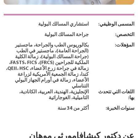
المسمى الوظيفي:
استشاري المسالك البولية
التخصص:
جراحة المسالك البولية
المؤهلات:
بكالوريوس الطب والجراحة، ماجستير
(الجراحة العامة)، ماجستير في الطب
(جراحة المسالك البولية)، زمالة الكلية
الملكية للجراحين (FRCS)، FASTS، FICS،
زمالة في جراحة زرع الأعضاء، QEII، HSC،
كندا، زمالة الجمعية الأمريكية لزراعة
الأعضاء، زمالة في أورام الجهاز البولي
التناسلي
اللغات التي تتحدث
الإنجليزية، الهندية، العربية، الكانادية،
بها:
التاميلية، الغوجاراتية
سنوات الخبرة:
أكثر من 34 سنة
عن دكتور كيشافامورثي موهان