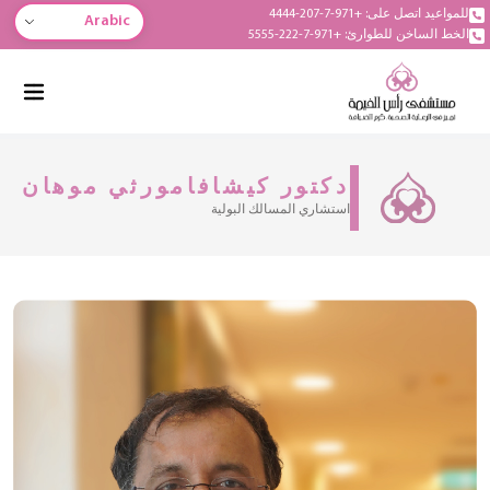
للمواعيد اتصل على: +971-7-207-4444
Arabic
الخط الساخن للطوارئ: +971-7-222-5555
دكتور كيشافامورثي موهان
استشاري المسالك البولية