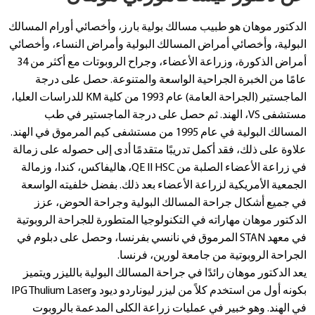
الدكتور موهان هو طبيب مسالك بولية بارز، وأخصائي أورام المسالك
البولية، وأخصائي أمراض المسالك البولية وأمراض النساء، وأخصائي
أمراض الذكورة، وزراعة الأعضاء، وجراح الروبوتات مع أكثر من 34
عامًا من الخبرة الجراحية الواسعة والمتنوعة. حصل على درجة
الماجستير (الجراحة العامة) عام 1993 من كلية KM للدراسات العليا،
مستشفى VS، الهند. ثم حصل على درجة الماجستير في طب
المسالك البولية في عام 1995 من مستشفى كيم المرموق في الهند.
علاوة على ذلك، فقد أكمل تدريبًا متقدمًا أدى إلى حصوله على زمالة
في زراعة الأعضاء الصلبة من QE II HSC، هاليفاكس، كندا، وزمالة
الجمعية الأمريكية لزراعة الأعضاء بعد ذلك. بفضل خلفيته الواسعة
في جميع أشكال جراحة المسالك البولية وجراحة الحوض، عزز
الدكتور موهان مهاراته في التكنولوجيا المتطورة للجراحة الروبوتية
في معهد STAN المرموق في نانسي بفرنسا، وحصل على دبلوم في
الجراحة الروبوتية من جامعة لورين، فرنسا.
يعد الدكتور موهان رائدًا في جراحة المسالك البولية بالليزر ويتميز
بكونه أول من استخدم كلاً من ليزر ليوناردو ديود وIPG Thulium Laser
في الهند. وهو خبير في عمليات زراعة الكلى المدعمة بالروبوت