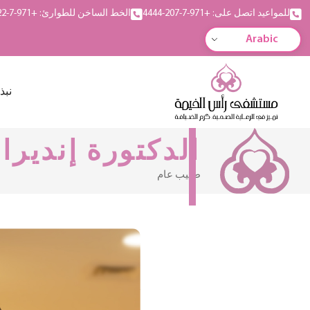
للمواعيد اتصل على: +971-7-207-4444
الخط الساخن للطوارئ: +971-7-222-5555
Arabic
نبذ
الدكتورة إنديرا
طبيب عام