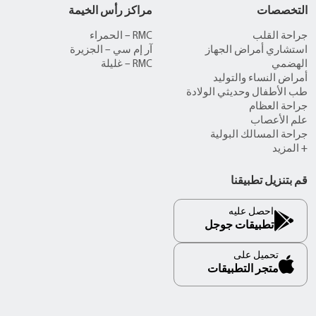
التخصصات
مراكز رأس الخيمة
جراحة القلب
RMC – الحمراء
استشاري أمراض الجهاز
آر إم سي – الجزيرة
الهضمي
RMC – غليلة
أمراض النساء والتوليد
طب الأطفال وحديثي الولادة
جراحة العظام
علم الأعصاب
جراحة المسالك البولية
+ المزيد
قم بتنزيل تطبيقنا
احصل عليه
تطبيقات جوجل
تحميل على
متجر التطبيقات