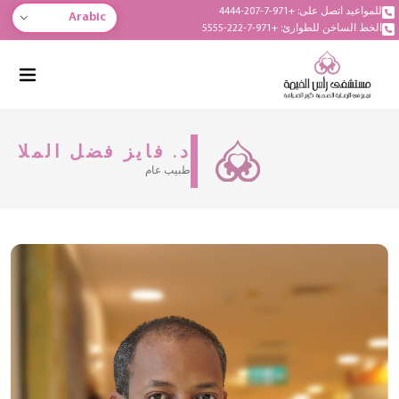
للمواعيد اتصل على: +971-7-207-4444
Arabic
الخط الساخن للطوارئ: +971-7-222-5555
د. فايز فضل الملا
طبيب عام