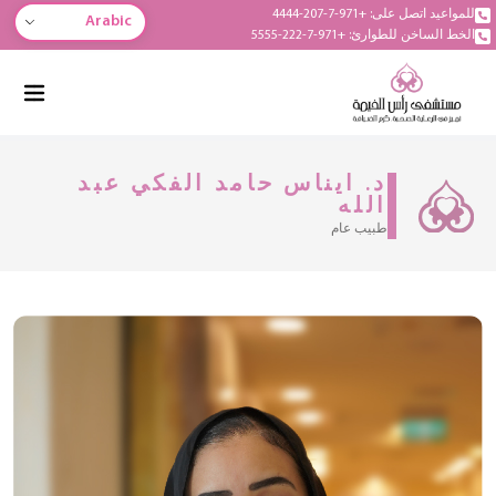
للمواعيد اتصل على: +971-7-207-4444
Arabic
الخط الساخن للطوارئ: +971-7-222-5555
د. ايناس حامد الفكي عبد
الله
طبيب عام