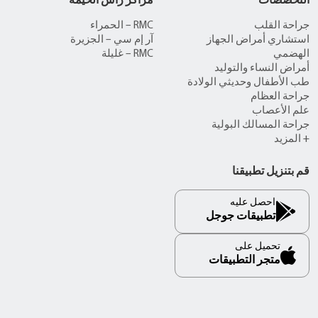
التخصصات
مراكز رأس الخيمة
جراحة القلب
RMC – الحمراء
استشاري أمراض الجهاز
آر إم سي – الجزيرة
الهضمي
RMC – غليلة
أمراض النساء والتوليد
طب الأطفال وحديثي الولادة
جراحة العظام
علم الأعصاب
جراحة المسالك البولية
+ المزيد
قم بتنزيل تطبيقنا
احصل عليه
تطبيقات جوجل
تحميل على
متجر التطبيقات