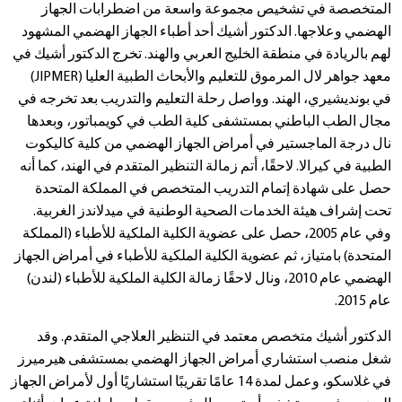
المتخصصة في تشخيص مجموعة واسعة من اضطرابات الجهاز
الهضمي وعلاجها. الدكتور أشيك أحد أطباء الجهاز الهضمي المشهود
لهم بالريادة في منطقة الخليج العربي والهند. تخرج الدكتور أشيك في
معهد جواهر لال المرموق للتعليم والأبحاث الطبية العليا (JIPMER)
في بونديشيري، الهند. وواصل رحلة التعليم والتدريب بعد تخرجه في
مجال الطب الباطني بمستشفى كلية الطب في كويمباتور، وبعدها
نال درجة الماجستير في أمراض الجهاز الهضمي من كلية كاليكوت
الطبية في كيرالا. لاحقًا، أتم زمالة التنظير المتقدم في الهند، كما أنه
حصل على شهادة إتمام التدريب المتخصص في المملكة المتحدة
تحت إشراف هيئة الخدمات الصحية الوطنية في ميدلاندز الغربية.
وفي عام 2005، حصل على عضوية الكلية الملكية للأطباء (المملكة
المتحدة) بامتياز، ثم عضوية الكلية الملكية للأطباء في أمراض الجهاز
الهضمي عام 2010، ونال لاحقًا زمالة الكلية الملكية للأطباء (لندن)
عام 2015.
الدكتور أشيك متخصص معتمد في التنظير العلاجي المتقدم. وقد
شغل منصب استشاري أمراض الجهاز الهضمي بمستشفى هيرميرز
في غلاسكو، وعمل لمدة 14 عامًا تقريبًا استشاريًا أول لأمراض الجهاز