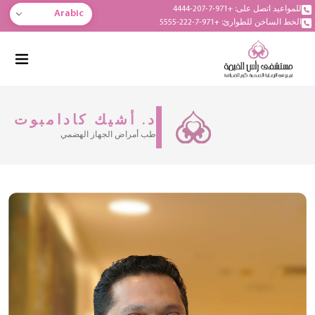
للمواعيد اتصل على: +971-7-207-4444
Arabic
الخط الساخن للطوارئ: +971-7-222-5555
د. أشيك كادامبوت
طب أمراض الجهاز الهضمي