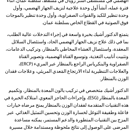
الهضمي في مستشفى أستر رويال في مسقط، سلطنة عمان. أثناء
فترة عمله، أنشأ أول وحدة علاجية لنزيف الجهاز الهضمي، وأول
وحدة تنظير للكبد والقنوات الصفراوية، وأول وحدة تنظير بالموجات
فوق الصوتية في القطاع الخاص بسلطنة عمان.
يتمتع الدكتور أشيك بخبرة واسعة في إجراء التدخلات عالية الطلب،
بما في ذلك علاج نزيف الجهاز الهضمي الحاد، واستئصال السلائل
المعقدة، واستئصال الغشاء المخاطي بالمنظار، وتركيب الدعامات،
وتثبيت أنابيب التغذية، وتوسيع القناة الهضمية، وتصوير القناة
الصفراوية والبنكرياس الراجع بالمنظار عبر المريء (ERCP)،
والعلاجات التنظيرية لداء الارتجاع المَعدي المريئي، وعلاجات فقدان
الوزن بالمنظار.
الدكتور أشيك متخصص في تركيب بالون المعدة بالمنظار، وتكميم
المعدة بالمنظار (ESG)، وإجراءات الحاجز المعوي. امتلاكه الخبرة في
هذه التقنيات المتقدمة لفقدان الوزن بالمنظار يمنح مرضاه خيارات
فاعلة وطفيفة التوغل لخسارة الوزن وتحسين التمثيل الغذائي. عبر
المزج بين التقنيات المتطورة والدعم المستمر، يمكنه مساعدة
المرضى على الوصول إلى نتائج ملحوظة ومستدامة خلال مسيرة