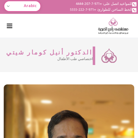
للمواعيد اتصل على: +971-7-207-4444
Arabic
الخط الساخن للطوارئ: +971-7-222-5555
الدكتور أنيل كومار شيتي
اختصاصي طب الأطفال