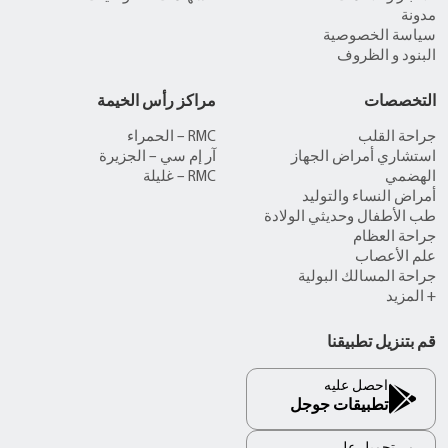
مدونة
سياسة الخصوصية
البنود و الظروف
التخصصات
مراكز رأس الخيمة
جراحة القلب
RMC – الحمراء
استشاري أمراض الجهاز
آر إم سي – الجزيرة
الهضمي
RMC – غليلة
أمراض النساء والتوليد
طب الأطفال وحديثي الولادة
جراحة العظام
علم الأعصاب
جراحة المسالك البولية
+ المزيد
قم بتنزيل تطبيقنا
احصل عليه
تطبيقات جوجل