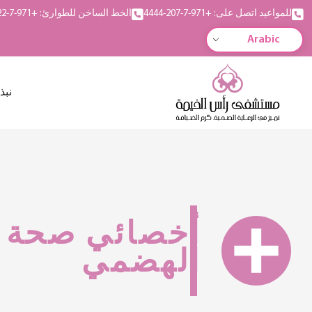
للمواعيد اتصل على: +971-7-207-4444
الخط الساخن للطوارئ: +971-7-222-5555
Arabic
نبذ
أخصائي صحة ا
الهضمي