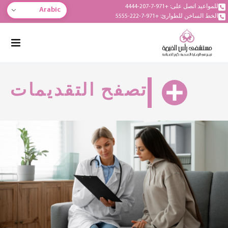
للمواعيد اتصل على: +971-7-207-4444
Arabic
الخط الساخن للطوارئ: +971-7-222-5555
تصفح التقديمات