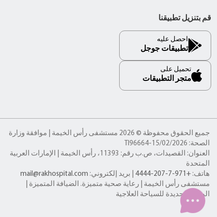
قم بتنزيل تطبيقنا
احصل عليه
تطبيقات جوجل
تحميل على
متجر التطبيقات
جميع الحقوق محفوظة © 2026 مستشفى رأس الخيمة | موافقة وزارة
الصحة: TI96664-15/02/2026
العنوان: القصيدات، ص.ب رقم: 11393، رأس الخيمة | الإمارات العربية
المتحدة
هاتف:
+971-7-207-4444
| بريد إلكتروني:
mail@rakhospital.com
مستشفى رأس الخيمة | رعاية صحية متميزة. الضيافة المتميزة |
الوجهة الجديدة للسياحة العلاجية