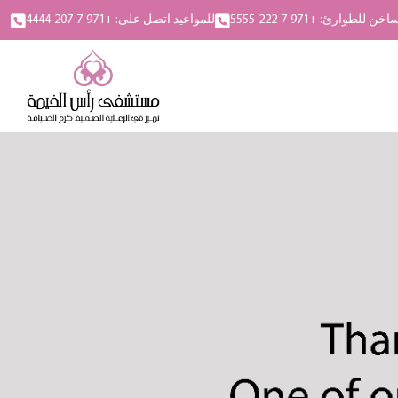
 للطوارئ: +971-7-222-5555
للمواعيد اتصل على: +971-7-207-4444